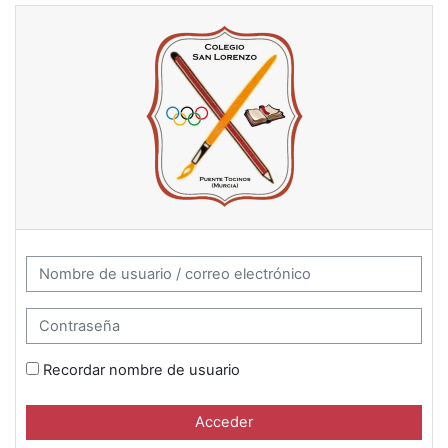
Salta al contenido principal
Aula Virtual Cooperativa de e
Saltar a creación de una nueva cuenta
Nombre de usuario / correo electrónico
Contraseña
Recordar nombre de usuario
Acceder